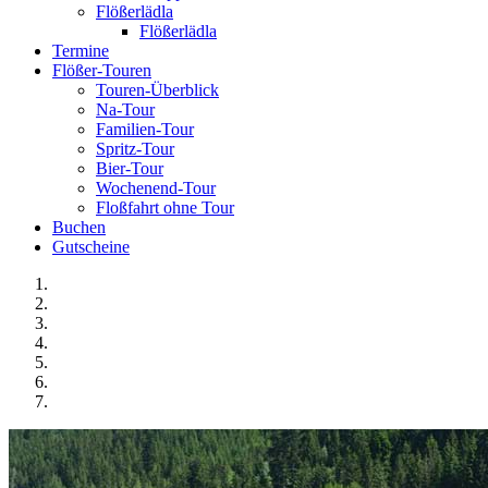
Flößerlädla
Flößerlädla
Termine
Flößer-Touren
Touren-Überblick
Na-Tour
Familien-Tour
Spritz-Tour
Bier-Tour
Wochenend-Tour
Floßfahrt ohne Tour
Buchen
Gutscheine